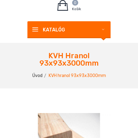
0
Košík
KATALÓG
KVH Hranol
93x93x3000mm
Úvod
KVH hranol 93x93x3000mm