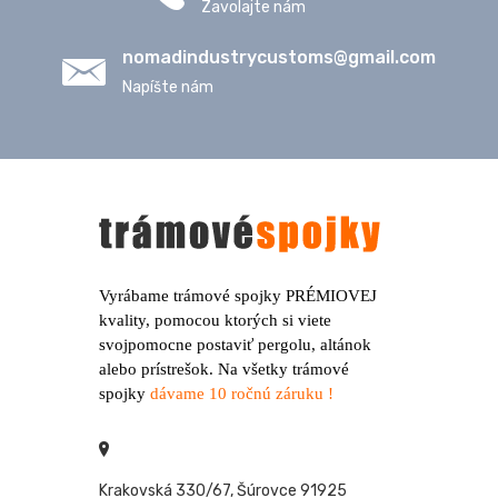
Zavolajte nám
nomadindustrycustoms@
gmail.com
Napíšte nám
Vyrábame trámové spojky PRÉMIOVEJ
kvality, pomocou ktorých si viete
svojpomocne postaviť pergolu, altánok
alebo prístrešok. Na všetky trámové
spojky
dávame 10 ročnú záruku !
Krakovská 330/67, Šúrovce 91925