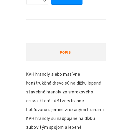
POPIS
KVH hranoly alebo masívne
konštrukčné drevo sú na dĺžku lepené
stavebné hranoly zo smrekového
dreva, ktoré sú štvorstranne
hobľované s jemne zrezanými hranami.
KVH hranoly sú nadpájané na dĺžku
zubovitým spojom a lepené