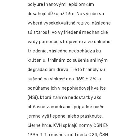
polyurethanovými lepidlom čím
dosahujú dĺžku až 13m. Na výrobu sa
vyberá vysokokvalitné rezivo, následne
sú starostlivo vytriedené mechanické
vady pomocou strojového a vizuálneho
triedenia, následne nedochádza ku
krúteniu, trhlinám zo sušenia ani iným
degradáciam dreva. Tieto hranoly sú
sušené na vlhkosť cca. 16% ± 2 %. a
ponúkame ich v nepohľadovej kvalite
(NSi), ktorá zahŕňa nedostatky ako
občasné zamodranie, prípadne niečo
jemne vyštiepene, alebo prasknute,
čierne hrče. KVH spĺňajú normy ČSN EN
1995-1-1 a nosnostnú triedu C24, ČSN