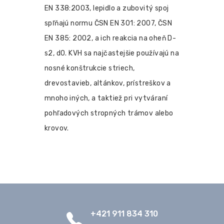
EN 338:2003, lepidlo a zubovitý spoj
spľňajú normu ČSN EN 301: 2007, ČSN
EN 385: 2002, a ich reakcia na oheň D-
s2, d0. KVH sa najčastejšie používajú na
nosné konštrukcie striech,
drevostavieb, altánkov, prístreškov a
mnoho iných, a taktiež pri vytváraní
pohľadových stropných trámov alebo
krovov.
+421 911 834 310