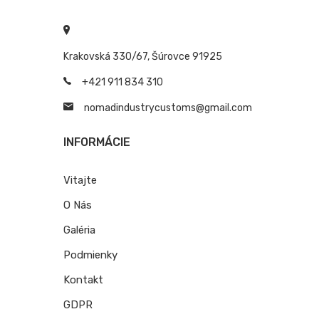
Krakovská 330/67, Šúrovce 91925
+421 911 834 310
nomadindustrycustoms@
gmail.com
INFORMÁCIE
Vitajte
O Nás
Galéria
Podmienky
Kontakt
GDPR