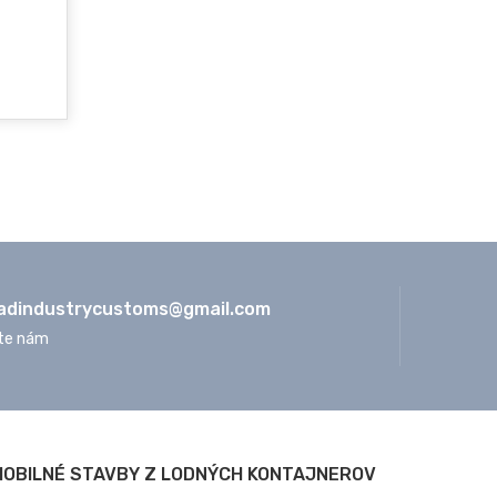
adindustrycustoms@
gmail.com
te nám
MOBILNÉ STAVBY Z LODNÝCH KONTAJNEROV