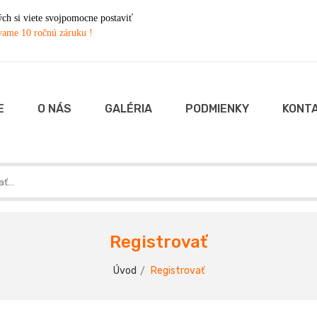
h si viete svojpomocne postaviť
ame 10 ročnú záruku !
E
O NÁS
GALÉRIA
PODMIENKY
KONT
Registrovať
Úvod
Registrovať