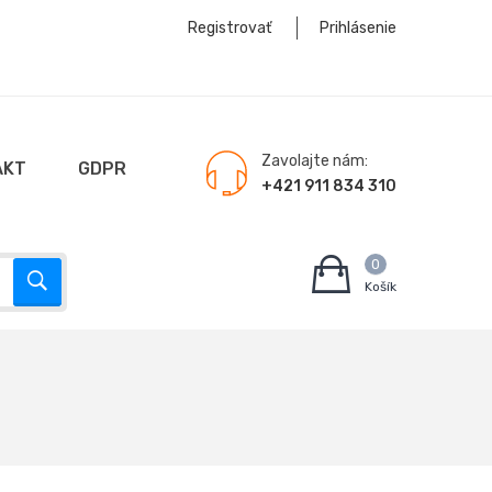
Registrovať
Prihlásenie
Zavolajte nám:
AKT
GDPR
+421 911 834 310
0
Košík