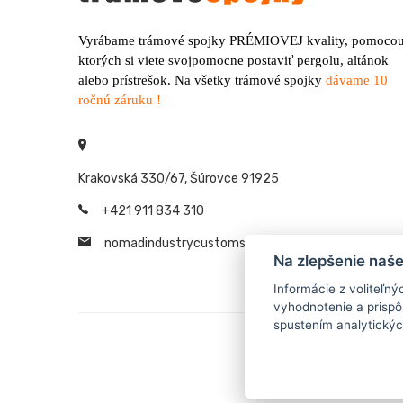
Vyrábame trámové spojky PRÉMIOVEJ kvality, pomoco
ktorých si viete svojpomocne postaviť pergolu, altánok
alebo prístrešok. Na všetky trámové spojky
dávame 10
ročnú záruku !
Krakovská 330/67, Šúrovce 91925
+421 911 834 310
nomadindustrycustoms@
gmail.com
Na zlepšenie naš
Informácie z voliteľn
vyhodnotenie a prisp
spustením analytických