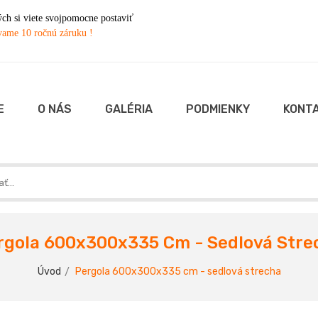
h si viete svojpomocne postaviť
ame 10 ročnú záruku !
E
O NÁS
GALÉRIA
PODMIENKY
KONT
rgola 600x300x335 Cm - Sedlová Stre
Úvod
Pergola 600x300x335 cm - sedlová strecha