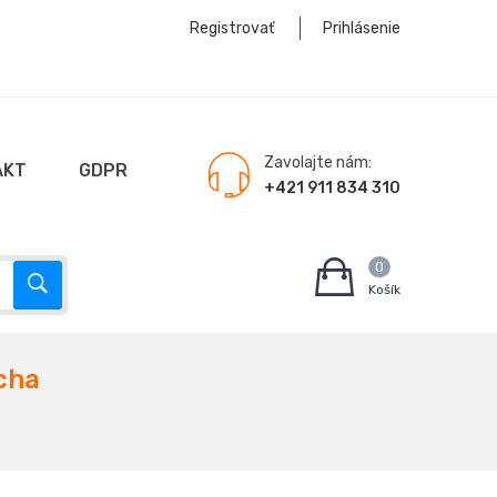
Registrovať
Prihlásenie
Zavolajte nám:
AKT
GDPR
+421 911 834 310
0
Košík
cha