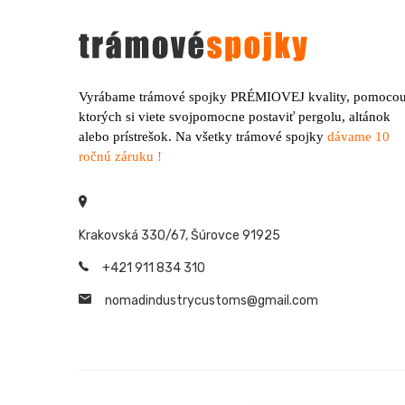
Vyrábame trámové spojky PRÉMIOVEJ kvality, pomoco
ktorých si viete svojpomocne postaviť pergolu, altánok
alebo prístrešok. Na všetky trámové spojky
dávame 10
ročnú záruku !
Krakovská 330/67, Šúrovce 91925
+421 911 834 310
nomadindustrycustoms@
gmail.com