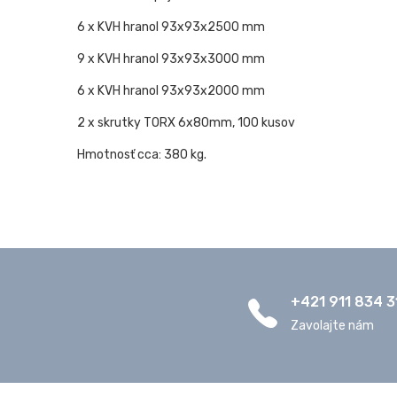
6 x KVH hranol 93x93x2500 mm
9 x KVH hranol 93x93x3000 mm
6 x KVH hranol 93x93x2000 mm
2 x skrutky TORX 6x80mm, 100 kusov
Hmotnosť cca: 380 kg.
+421 911 834 3
Zavolajte nám