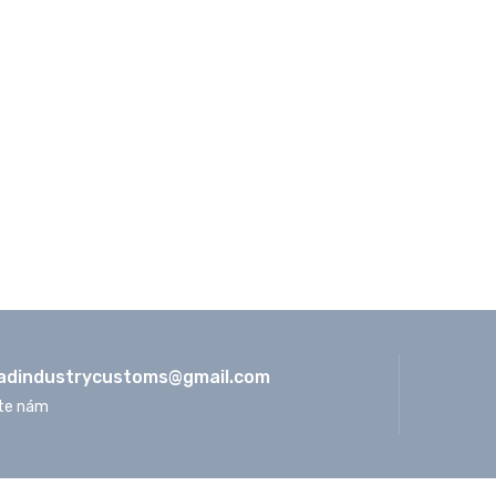
adindustrycustoms@
gmail.com
te nám