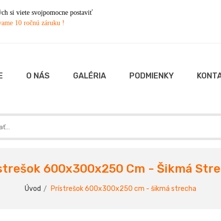
h si viete svojpomocne postaviť
ame 10 ročnú záruku !
E
O NÁS
GALÉRIA
PODMIENKY
KONT
strešok 600x300x250 Cm - Šikmá Str
Úvod
Prístrešok 600x300x250 cm - šikmá strecha