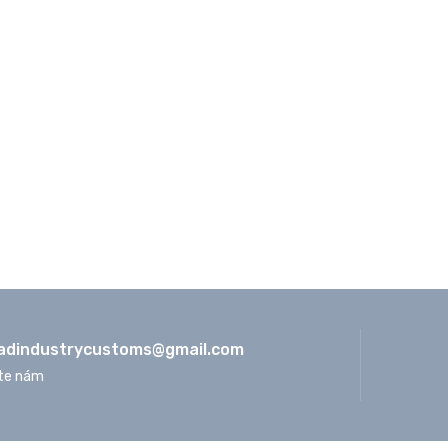
adindustrycustoms@
gmail.com
te nám