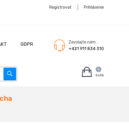
Registrovať
Prihlásenie
Zavolajte nám:
AKT
GDPR
+421 911 834 310
0
Košík
echa