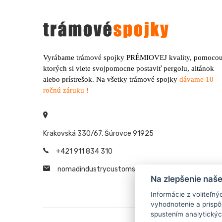
Vyrábame trámové spojky PRÉMIOVEJ kvality, pomoco
ktorých si viete svojpomocne postaviť pergolu, altánok
alebo prístrešok. Na všetky trámové spojky
dávame 10
ročnú záruku !
Krakovská 330/67, Šúrovce 91925
+421 911 834 310
nomadindustrycustoms@
gmail.com
Na zlepšenie naš
Informácie z voliteľn
vyhodnotenie a prisp
spustením analytických